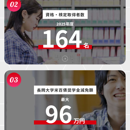
02
資格・検定取得者数
164
2025年度
名
03
長岡大学米百俵奨学金減免額
96
最大
万円