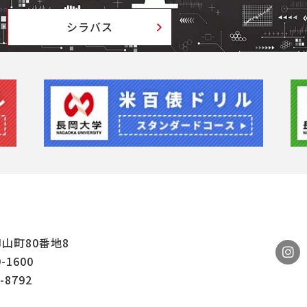
シラバス
山町80番地8
9-1600
-8792