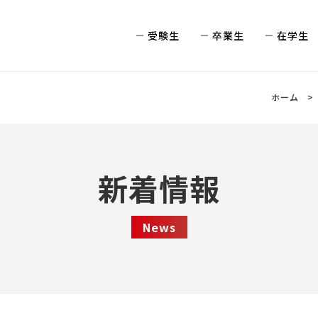
受験生
卒業生
在学生
ホーム
新着情報
News