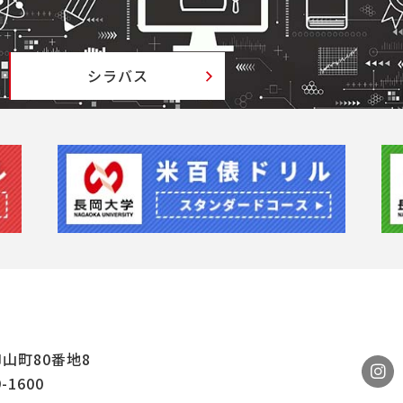
シラバス
山町80番地8
9-1600