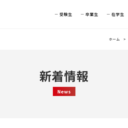
受験生
卒業生
在学生
ホーム
新着情報
News