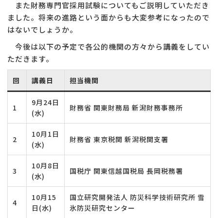
また財務専門官採用試験についてもご説明していただき
ました。将来の進路という面からも大変参考になったので
はないでしょうか。
今後は以下の予定で各公的機関の方々から講義をしてい
ただきます。
回
講義日
担当機関
9月24日
1
財務省 関東財務局 新潟財務事務所
(水)
10月1日
2
財務省 東京税関 新潟税関支署
(水)
10月8日
3
国税庁 関東信越国税局 長岡税務署
(水)
10月15
国立研究開発法人 防災科学技術研究所 雪
4
日(水)
氷防災研究センター