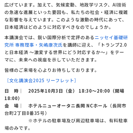
広げています。加えて、気候変動、地政学リスク、AI技術
の急速な進展といった要因も、私たちの社会・経済に複雑
な影響を与えています。このような激動の時代にあって、
日本経済はどのように対応すべきなのでしょうか。
本講演会では、鋭い国際分析で定評のある
ニッセイ基礎研
究所 専務理事・矢嶋康次氏
を講師に迎え、「トランプ2.0
と日本経済 ～激変する世界にどう対応するか～」をテー
マに、未来への視座を示していただきます。
皆様のご来場を心よりお待ちしております。
［文化講演会2025 リーフレット］
日 時｜ 2025年10月3日（金） 18:30～20:00（開場
18:00）
会 場｜ ホテルニューオータニ長岡 NCホール
（長岡市
台町2丁目8番35号）
※ホテルの駐車場及び周辺駐車場は、有料駐車
場のみです。