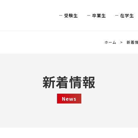
受験生
卒業生
在学生
ホーム
新着
新着情報
News