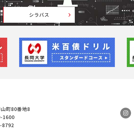
シラバス
山町80番地8
9-1600
-8792